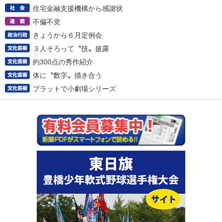
住宅金融支援機構から感謝状
不偏不党
きょうから６月定例会
３人そろって〝技〟披露
約300点の秀作紹介
体に〝数字〟描き合う
プラットで小劇場シリーズ