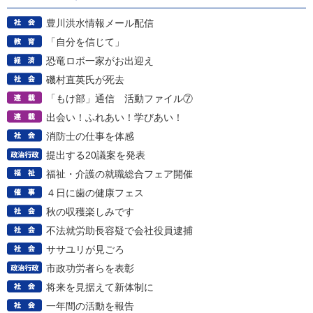
豊川洪水情報メール配信
「自分を信じて」
恐竜ロボ一家がお出迎え
磯村直英氏が死去
「もけ部」通信 活動ファイル⑦
出会い！ふれあい！学びあい！
消防士の仕事を体感
提出する20議案を発表
福祉・介護の就職総合フェア開催
４日に歯の健康フェス
秋の収穫楽しみです
不法就労助長容疑で会社役員逮捕
ササユリが見ごろ
市政功労者らを表彰
将来を見据えて新体制に
一年間の活動を報告