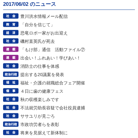
2017/06/02 のニュース
豊川洪水情報メール配信
「自分を信じて」
恐竜ロボ一家がお出迎え
磯村直英氏が死去
「もけ部」通信 活動ファイル⑦
出会い！ふれあい！学びあい！
消防士の仕事を体感
提出する20議案を発表
福祉・介護の就職総合フェア開催
４日に歯の健康フェス
秋の収穫楽しみです
不法就労助長容疑で会社役員逮捕
ササユリが見ごろ
市政功労者らを表彰
将来を見据えて新体制に