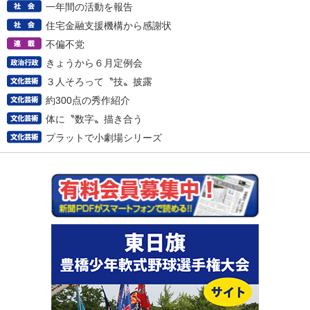
一年間の活動を報告
住宅金融支援機構から感謝状
不偏不党
きょうから６月定例会
３人そろって〝技〟披露
約300点の秀作紹介
体に〝数字〟描き合う
プラットで小劇場シリーズ