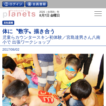
2026（令和8）年
8月7日 金曜日
体に〝数字〟描き合う
児童らカウンタースキン初体験／宮島達男さん八南
小で 出張ワークショップ
2017/06/02