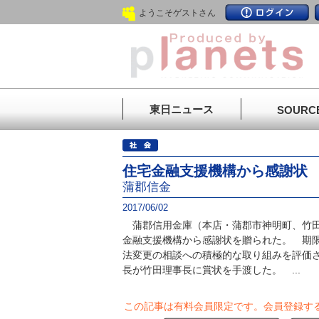
ようこそゲストさん
東日ニュース
SOURC
住宅金融支援機構から感謝状
蒲郡信金
2017/06/02
蒲郡信用金庫（本店・蒲郡市神明町、竹田
金融支援機構から感謝状を贈られた。 期
法変更の相談への積極的な取り組みを評価
長が竹田理事長に賞状を手渡した。 ...
この記事は有料会員限定です。
会員登録す