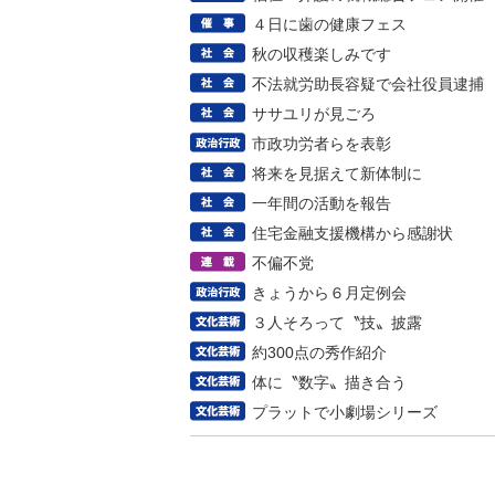
４日に歯の健康フェス
秋の収穫楽しみです
不法就労助長容疑で会社役員逮捕
ササユリが見ごろ
市政功労者らを表彰
将来を見据えて新体制に
一年間の活動を報告
住宅金融支援機構から感謝状
不偏不党
きょうから６月定例会
３人そろって〝技〟披露
約300点の秀作紹介
体に〝数字〟描き合う
プラットで小劇場シリーズ