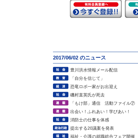
2017/06/02 のニュース
豊川洪水情報メール配信
「自分を信じて」
恐竜ロボ一家がお出迎え
磯村直英氏が死去
「もけ部」通信 活動ファイル⑦
出会い！ふれあい！学びあい！
消防士の仕事を体感
提出する20議案を発表
福祉・介護の就職総合フェア開催