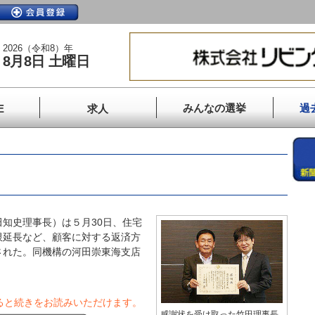
2026（令和8）年
8月8日 土曜日
みんなの選挙
過
E
求人
知史理事長）は５月30日、住宅
限延長など、顧客に対する返済方
された。同機構の河田崇東海支店
ると続きをお読みいただけます。
感謝状を受け取った竹田理事長