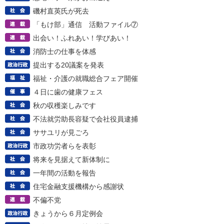
磯村直英氏が死去
「もけ部」通信 活動ファイル⑦
出会い！ふれあい！学びあい！
消防士の仕事を体感
提出する20議案を発表
福祉・介護の就職総合フェア開催
４日に歯の健康フェス
秋の収穫楽しみです
不法就労助長容疑で会社役員逮捕
ササユリが見ごろ
市政功労者らを表彰
将来を見据えて新体制に
一年間の活動を報告
住宅金融支援機構から感謝状
不偏不党
きょうから６月定例会