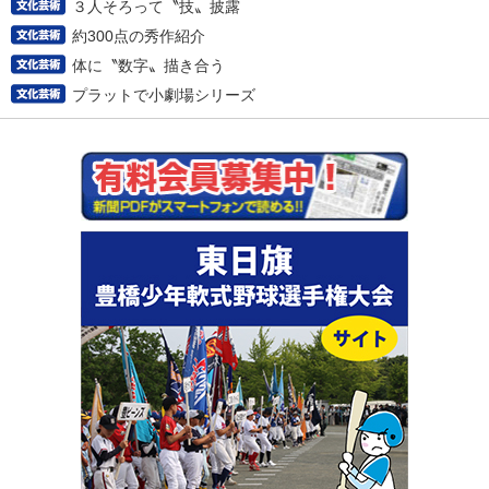
３人そろって〝技〟披露
約300点の秀作紹介
体に〝数字〟描き合う
プラットで小劇場シリーズ