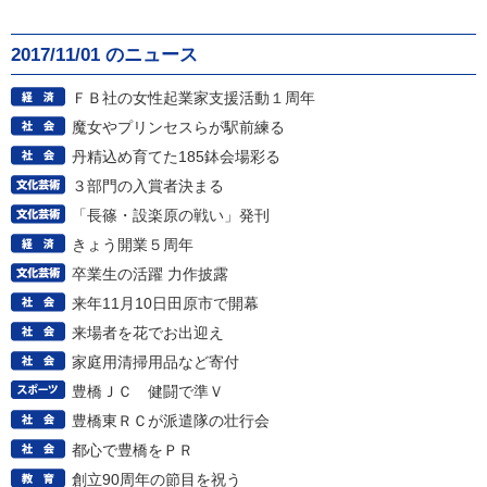
2017/11/01 のニュース
ＦＢ社の女性起業家支援活動１周年
魔女やプリンセスらが駅前練る
丹精込め育てた185鉢会場彩る
３部門の入賞者決まる
「長篠・設楽原の戦い」発刊
きょう開業５周年
卒業生の活躍 力作披露
来年11月10日田原市で開幕
来場者を花でお出迎え
家庭用清掃用品など寄付
豊橋ＪＣ 健闘で準Ｖ
豊橋東ＲＣが派遣隊の壮行会
都心で豊橋をＰＲ
創立90周年の節目を祝う