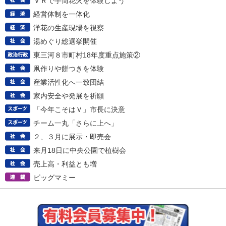
ＶＲで手筒花火を体験しよう
経営体制を一体化
洋花の生産現場を視察
湯めぐり総選挙開催
東三河８市町村18年度重点施策②
凧作りや餅つきを体験
産業活性化へ一致団結
家内安全や発展を祈願
「今年こそはＶ」市長に決意
チーム一丸「さらに上へ」
２、３月に展示・即売会
来月18日に中央公園で植樹会
売上高・利益とも増
ビッグマミー