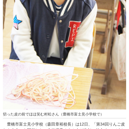
切った皮の前でほほ笑む村松さん（豊橋市富士見小学校で）
豊橋市富士見小学校（森田章裕校長）は12日、「第34回りんご皮