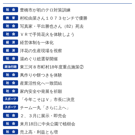
豊橋市が初のテロ対策訓練
村松由菜さん１０７３センチで優勝
写真家・平出勝也さん（82）死去
ＶＲで手筒花火を体験しよう
経営体制を一体化
洋花の生産現場を視察
湯めぐり総選挙開催
東三河８市町村18年度重点施策②
凧作りや餅つきを体験
産業活性化へ一致団結
家内安全や発展を祈願
「今年こそはＶ」市長に決意
チーム一丸「さらに上へ」
２、３月に展示・即売会
来月18日に中央公園で植樹会
売上高・利益とも増