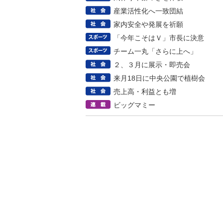
産業活性化へ一致団結
家内安全や発展を祈願
「今年こそはＶ」市長に決意
チーム一丸「さらに上へ」
２、３月に展示・即売会
来月18日に中央公園で植樹会
売上高・利益とも増
ビッグマミー