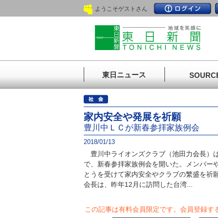
ようこそゲストさん
東日ニュース
SOURC
家内安全や発展を祈願
豊川中ＬＣが新春参拝家族例会
2018/01/13
豊川中ライオンズクラブ（池田力会長）は
で、新春参拝家族例会を開いた。メンバーや
とうを受けて家内安全やクラブの繁盛を祈
会長は、昨年12月に訪問した台湾...
この記事は有料会員限定です。
会員登録す