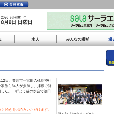
2026（令和8）年
8月9日 日曜日
みんなの選挙
過
E
求人
12日、豊川市一宮町の砥鹿神社
家族ら34人が参加し、拝殿で祈
願した。 祈とう後の例会で池田
ると続きをお読みいただけます。
祈とうに訪れたメンバーら