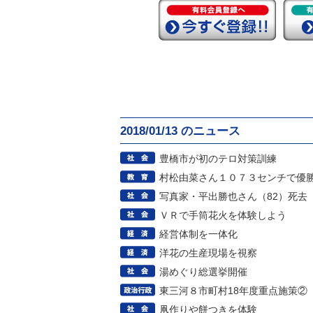
2018/01/13 のニュース
豊橋市が初のテロ対策訓練
村松由菜さん１０７３センチで優
写真家・平出勝也さん（82）死去
ＶＲで手筒花火を体験しよう
経営体制を一体化
洋花の生産現場を視察
湯めぐり総選挙開催
東三河８市町村18年度重点施策②
凧作りや餅つきを体験