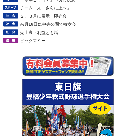
チーム一丸「さらに上へ」
２、３月に展示・即売会
来月18日に中央公園で植樹会
売上高・利益とも増
ビッグマミー