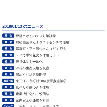
2018/01/13 のニュース
豊橋市が初のテロ対策訓練
村松由菜さん１０７３センチで優勝
写真家・平出勝也さん（82）死去
ＶＲで手筒花火を体験しよう
経営体制を一体化
洋花の生産現場を視察
湯めぐり総選挙開催
東三河８市町村18年度重点施策②
凧作りや餅つきを体験
産業活性化へ一致団結
家内安全や発展を祈願
「今年こそはＶ」市長に決意