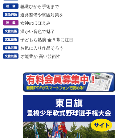
靴選びから手術まで
道路整備や貧困対策を
女神のほほえみ
温かい音色で魅了
子どもら熱演 全５幕に注目
お気に入り作品そろう
才能豊か 高い芸術性