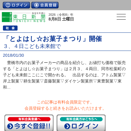
2026（令和8）年
8月8日 土曜日
「とよはし☆お菓子まつり」開催
３、４日こども未来館で
2018/01/30
豊橋市内のお菓子メーカーの商品を紹介し、お値打ち価格で販売
する「とよはし☆お菓子まつり」は２月３、４両日、同市松葉町の
子ども未来館ここにこで開かれる。 出品するのは、アトム製菓▽
岸上製菓▽耕生製菓▽斎藤製菓▽ダイケン製菓所▽東豊製菓▽東
和...
この記事は有料会員限定です。
会員登録すると続きをお読みいただけます。