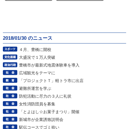
2018/01/30 のニュース
４月、豊橋に開校
大盛況で１万人突破
豊橋市が最新式地震体験車を導入
広域観光をテーマに
「プロジェクトＴ」軽トラ市に出店
避難所運営を学ぶ
防犯活動に尽力の３人に礼状
女性消防団員を募集
「とよはし☆お菓子まつり」開催
新城市が企業誘致説明会
駅伝コースでゴミ拾い