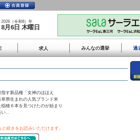
2026（令和8）年
8月6日 木曜日
みんなの選挙
過
E
求人
指す新品種「女神のほほえ
岐阜県生まれの人気ブランド米
た稲穂６本を見つけたのが始まり
...
ると続きをお読みいただけます。