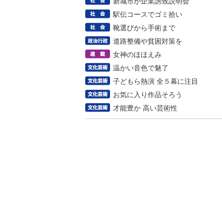
新城市が企業誘致説明会
駅伝コースでゴミ拾い
靴選びから手術まで
道路整備や貧困対策を
女神のほほえみ
温かい音色で魅了
子どもら熱演 全５幕に注目
お気に入り作品そろう
才能豊か 高い芸術性