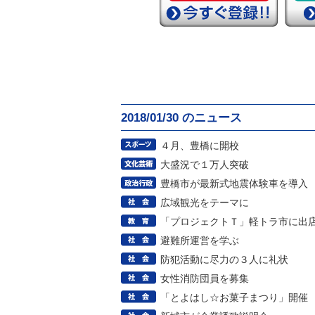
2018/01/30 のニュース
４月、豊橋に開校
大盛況で１万人突破
豊橋市が最新式地震体験車を導入
広域観光をテーマに
「プロジェクトＴ」軽トラ市に出
避難所運営を学ぶ
防犯活動に尽力の３人に礼状
女性消防団員を募集
「とよはし☆お菓子まつり」開催