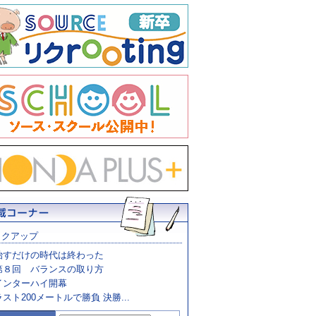
ックアップ
治すだけの時代は終わった
第８回 バランスの取り方
インターハイ開幕
ラスト200メートルで勝負 決勝...