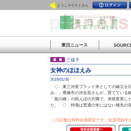
ようこそゲストさん
東日ニュース
SOURC
三猿子
女神のほほえみ
2018/01/30
〇…東三河産ブランド米としての確立を目
み」。豊橋市の河合晃さんが、育てている
「龍の瞳」の田んぼの片隅で、突然変異し
だ。 〇…特徴は普通の米にはない穂先の長い
この記事は有料会員限定です。
会員登録す