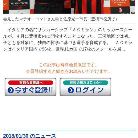
会見したマテオ・コントさん㊧と佐原光一市長（豊橋市役所で）
イタリアの名門サッカークラブ「ＡＣミラン」のサッカースクー
ルが、４月に豊橋市内に開校することになった。三河地区では初。
子どもを対象に、独自の哲学に基づき選手を育成する。 ＡＣミラ
ンはイタリア国内で96校、世界11カ国で17校のスクールを展...
この記事は有料会員限定です。
会員登録すると続きをお読みいただけます。
2018/01/30 のニュース