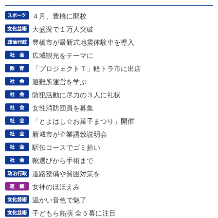
４月、豊橋に開校
大盛況で１万人突破
豊橋市が最新式地震体験車を導入
広域観光をテーマに
「プロジェクトＴ」軽トラ市に出店
避難所運営を学ぶ
防犯活動に尽力の３人に礼状
女性消防団員を募集
「とよはし☆お菓子まつり」開催
新城市が企業誘致説明会
駅伝コースでゴミ拾い
靴選びから手術まで
道路整備や貧困対策を
女神のほほえみ
温かい音色で魅了
子どもら熱演 全５幕に注目