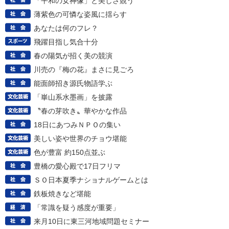
「平和の女神像」と美しさ競う
薄紫色の可憐な姿風に揺らす
あなたは何のフレ？
飛躍目指し気合十分
春の陽気が招く美の競演
川売の『梅の花』まさに見ごろ
能面師招き源氏物語学ぶ
「崋山系水墨画」を披露
〝春の芽吹き〟華やかな作品
18日にあつみＮＰＯの集い
美しい姿や世界のチョウ堪能
色が豊富 約150点並ぶ
豊橋の愛心殿で17日フリマ
ＳＯ日本夏季ナショナルゲームとは
鉄板焼きなど堪能
「常識を疑う感度が重要」
来月10日に東三河地域問題セミナー