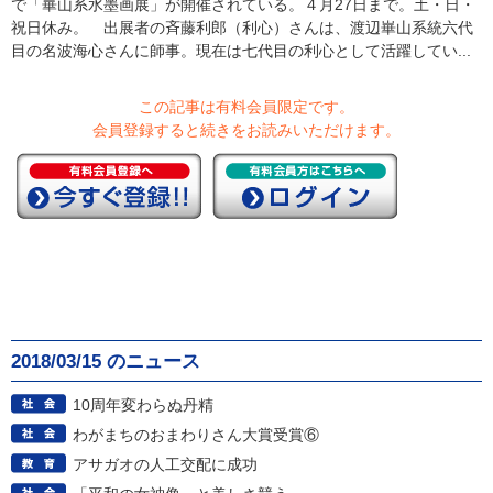
で「崋山系水墨画展」が開催されている。４月27日まで。土・日・
祝日休み。 出展者の斉藤利郎（利心）さんは、渡辺崋山系統六代
目の名波海心さんに師事。現在は七代目の利心として活躍してい...
この記事は有料会員限定です。
会員登録すると続きをお読みいただけます。
2018/03/15 のニュース
10周年変わらぬ丹精
わがまちのおまわりさん大賞受賞⑥
アサガオの人工交配に成功