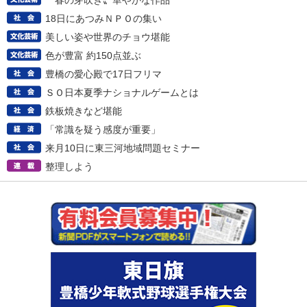
〝春の芽吹き〟華やかな作品
18日にあつみＮＰＯの集い
美しい姿や世界のチョウ堪能
色が豊富 約150点並ぶ
豊橋の愛心殿で17日フリマ
ＳＯ日本夏季ナショナルゲームとは
鉄板焼きなど堪能
「常識を疑う感度が重要」
来月10日に東三河地域問題セミナー
整理しよう