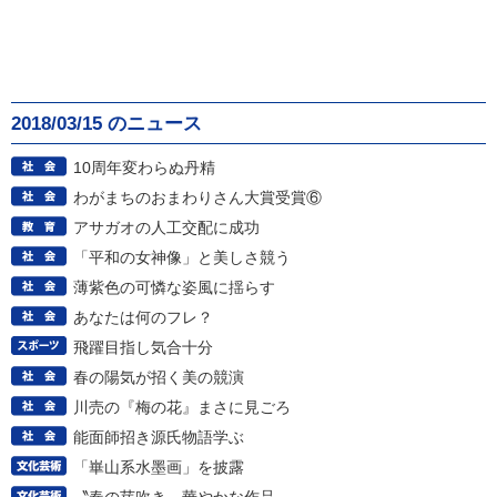
2018/03/15 のニュース
10周年変わらぬ丹精
わがまちのおまわりさん大賞受賞⑥
アサガオの人工交配に成功
「平和の女神像」と美しさ競う
薄紫色の可憐な姿風に揺らす
あなたは何のフレ？
飛躍目指し気合十分
春の陽気が招く美の競演
川売の『梅の花』まさに見ごろ
能面師招き源氏物語学ぶ
「崋山系水墨画」を披露