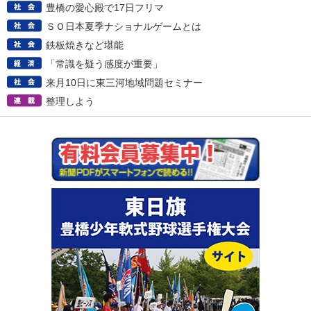
豊橋の愛心殿で17日フリマ
ＳＯ日本夏季ナショナルゲームとは
鉄板焼きなど堪能
「常識を疑う感度が重要」
来月10日に東三河地域問題セミナー
整理しよう