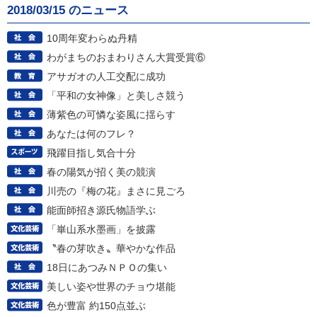
2018/03/15 のニュース
10周年変わらぬ丹精
わがまちのおまわりさん大賞受賞⑥
アサガオの人工交配に成功
「平和の女神像」と美しさ競う
薄紫色の可憐な姿風に揺らす
あなたは何のフレ？
飛躍目指し気合十分
春の陽気が招く美の競演
川売の『梅の花』まさに見ごろ
能面師招き源氏物語学ぶ
「崋山系水墨画」を披露
〝春の芽吹き〟華やかな作品
18日にあつみＮＰＯの集い
美しい姿や世界のチョウ堪能
色が豊富 約150点並ぶ