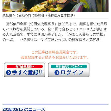
鉄板焼きに舌鼓を打つ参加者（蒲郡信用金庫提供）
蒲郡信用金庫（竹田知史理事長）は20日まで、顧客を招いた日帰
りバス旅行を展開している。全11回で合わせて１２００人が参加す
る人気企画で、すでに８回が終了した。「がましん暮らしの学校」
の一環。 バス旅行は「ライブ感いっぱいの鉄板焼きと琵琶湖...
この記事は有料会員限定です。
会員登録すると続きをお読みいただけます。
2018/03/15 のニュース