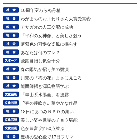
10周年変わらぬ丹精
わがまちのおまわりさん大賞受賞⑥
アサガオの人工交配に成功
「平和の女神像」と美しさ競う
薄紫色の可憐な姿風に揺らす
あなたは何のフレ？
飛躍目指し気合十分
春の陽気が招く美の競演
川売の『梅の花』まさに見ごろ
能面師招き源氏物語学ぶ
「崋山系水墨画」を披露
〝春の芽吹き〟華やかな作品
18日にあつみＮＰＯの集い
美しい姿や世界のチョウ堪能
色が豊富 約150点並ぶ
豊橋の愛心殿で17日フリマ