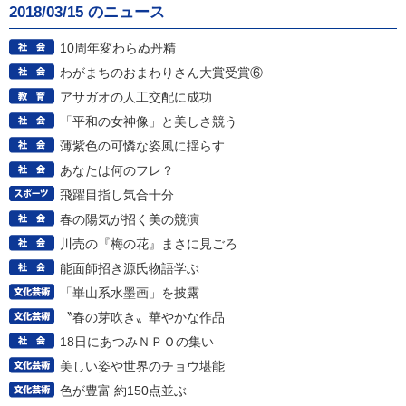
2018/03/15 のニュース
10周年変わらぬ丹精
わがまちのおまわりさん大賞受賞⑥
アサガオの人工交配に成功
「平和の女神像」と美しさ競う
薄紫色の可憐な姿風に揺らす
あなたは何のフレ？
飛躍目指し気合十分
春の陽気が招く美の競演
川売の『梅の花』まさに見ごろ
能面師招き源氏物語学ぶ
「崋山系水墨画」を披露
〝春の芽吹き〟華やかな作品
18日にあつみＮＰＯの集い
美しい姿や世界のチョウ堪能
色が豊富 約150点並ぶ