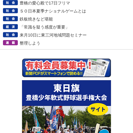
豊橋の愛心殿で17日フリマ
ＳＯ日本夏季ナショナルゲームとは
鉄板焼きなど堪能
「常識を疑う感度が重要」
来月10日に東三河地域問題セミナー
整理しよう