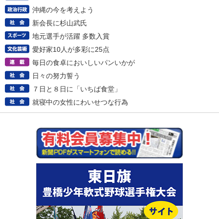
沖縄の今を考えよう
新会長に杉山武氏
地元選手が活躍 多数入賞
愛好家10人が多彩に25点
毎日の食卓においしいパンいかが
日々の努力誓う
７日と８日に「いちば食堂」
就寝中の女性にわいせつな行為