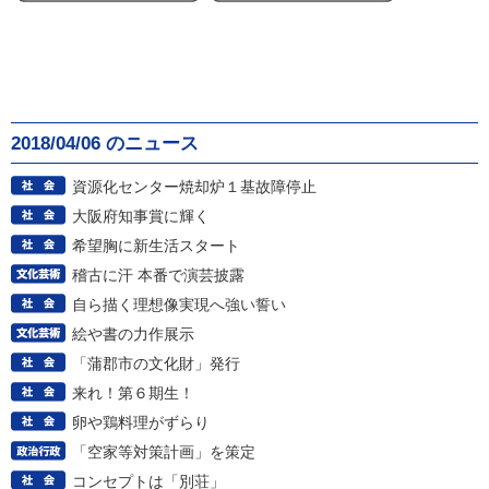
2018/04/06 のニュース
資源化センター焼却炉１基故障停止
大阪府知事賞に輝く
希望胸に新生活スタート
稽古に汗 本番で演芸披露
自ら描く理想像実現へ強い誓い
絵や書の力作展示
「蒲郡市の文化財」発行
来れ！第６期生！
卵や鶏料理がずらり
「空家等対策計画」を策定
コンセプトは「別荘」