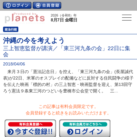
2026（令和8）年
8月7日 金曜日
沖縄の今を考えよう
三上智恵監督が講演／「東三河九条の会」22日に集
会
2018/04/06
来月３日の「憲法記念日」を控え、「東三河九条の会」(長屋誠代
表)が22日、米軍のオスプレイの配備などに反対する住民闘争の様子
を伝えた映画「標的の村」の三上智恵・映画監督を迎え、第13回守
ろう憲法９条東三河のつどいを豊橋市公会堂で開く。 三...
この記事は有料会員限定です。
会員登録すると続きをお読みいただけます。