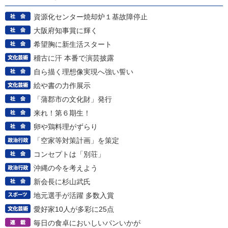
資源化センター焼却炉１基故障停止
大阪府知事賞に輝く
希望胸に新生活スタート
稽古に汗 本番で演芸披露
自ら描く理想像実現へ強い誓い
絵や書の力作展示
「蒲郡市の文化財」発行
来れ！第６期生！
卵や鶏料理がずらり
「空家等対策計画」を策定
コンセプトは「別荘」
沖縄の今を考えよう
新会長に杉山武氏
地元選手が活躍 多数入賞
愛好家10人が多彩に25点
毎日の食卓においしいパンいかが