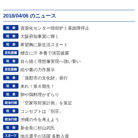
2018/04/06 のニュース
資源化センター焼却炉１基故障停止
大阪府知事賞に輝く
希望胸に新生活スタート
稽古に汗 本番で演芸披露
自ら描く理想像実現へ強い誓い
絵や書の力作展示
「蒲郡市の文化財」発行
来れ！第６期生！
卵や鶏料理がずらり
「空家等対策計画」を策定
コンセプトは「別荘」
沖縄の今を考えよう
新会長に杉山武氏
地元選手が活躍 多数入賞