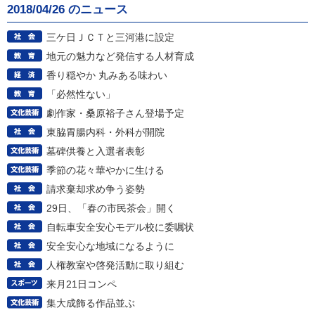
2018/04/26 のニュース
三ケ日ＪＣＴと三河港に設定
地元の魅力など発信する人材育成
香り穏やか 丸みある味わい
「必然性ない」
劇作家・桑原裕子さん登場予定
東脇胃腸内科・外科が開院
墓碑供養と入選者表彰
季節の花々華やかに生ける
請求棄却求め争う姿勢
29日、「春の市民茶会」開く
自転車安全安心モデル校に委嘱状
安全安心な地域になるように
人権教室や啓発活動に取り組む
来月21日コンペ
集大成飾る作品並ぶ