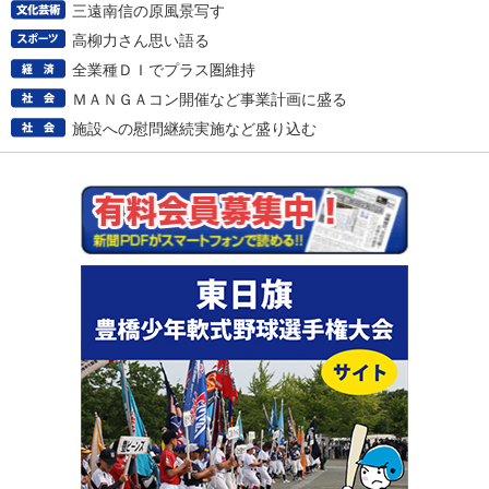
三遠南信の原風景写す
高柳力さん思い語る
全業種ＤＩでプラス圏維持
ＭＡＮＧＡコン開催など事業計画に盛る
施設への慰問継続実施など盛り込む