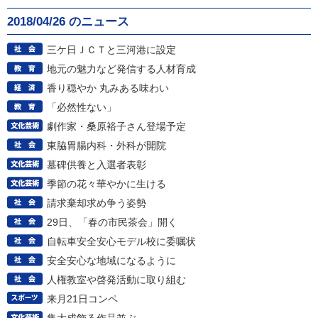
2018/04/26 のニュース
三ケ日ＪＣＴと三河港に設定
地元の魅力など発信する人材育成
香り穏やか 丸みある味わい
「必然性ない」
劇作家・桑原裕子さん登場予定
東脇胃腸内科・外科が開院
墓碑供養と入選者表彰
季節の花々華やかに生ける
請求棄却求め争う姿勢
29日、「春の市民茶会」開く
自転車安全安心モデル校に委嘱状
安全安心な地域になるように
人権教室や啓発活動に取り組む
来月21日コンペ