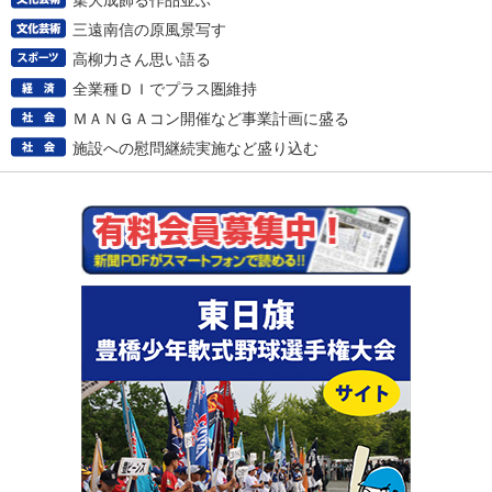
集大成飾る作品並ぶ
三遠南信の原風景写す
高柳力さん思い語る
全業種ＤＩでプラス圏維持
ＭＡＮＧＡコン開催など事業計画に盛る
施設への慰問継続実施など盛り込む