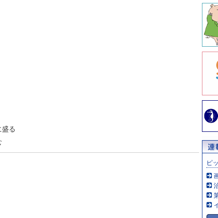
に盛る
む
ピ