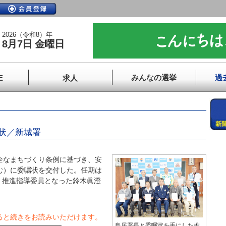
2026（令和8）年
8月7日 金曜日
みんなの選挙
過
E
求人
状／新城署
全なまちづくり条例に基づき、安
む）に委嘱状を交付した。任期は
く推進指導委員となった鈴木眞澄
ると続きをお読みいただけます。
鳥居署長と委嘱状を手にした推