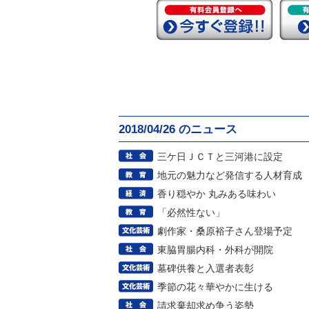
2018/04/26 のニュース
三ケ日ＪＣＴと三河港に設定
地元の魅力など発信する人材育成
香り穏やか 丸みある味わい
「必然性ない」
劇作家・桑原裕子さん登場予定
東脇胃腸内科・外科が開院
墓碑供養と入選者表彰
季節の花々華やかに生ける
請求棄却求め争う姿勢