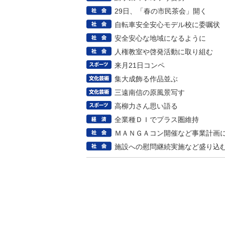
29日、「春の市民茶会」開く
自転車安全安心モデル校に委嘱状
安全安心な地域になるように
人権教室や啓発活動に取り組む
来月21日コンペ
集大成飾る作品並ぶ
三遠南信の原風景写す
高柳力さん思い語る
全業種ＤＩでプラス圏維持
ＭＡＮＧＡコン開催など事業計画
施設への慰問継続実施など盛り込