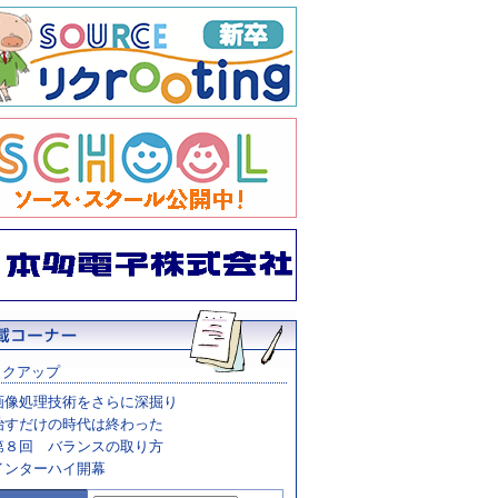
ックアップ
画像処理技術をさらに深掘り
治すだけの時代は終わった
第８回 バランスの取り方
インターハイ開幕