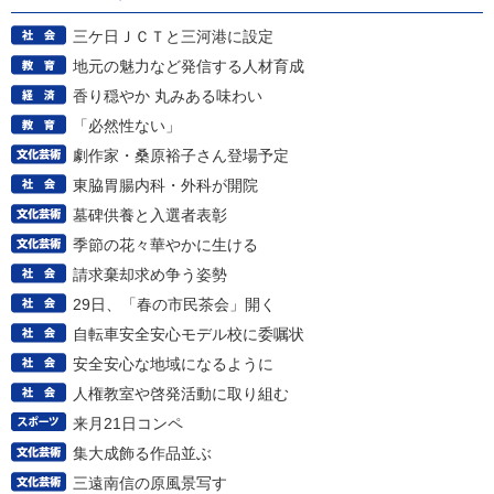
三ケ日ＪＣＴと三河港に設定
地元の魅力など発信する人材育成
香り穏やか 丸みある味わい
「必然性ない」
劇作家・桑原裕子さん登場予定
東脇胃腸内科・外科が開院
墓碑供養と入選者表彰
季節の花々華やかに生ける
請求棄却求め争う姿勢
29日、「春の市民茶会」開く
自転車安全安心モデル校に委嘱状
安全安心な地域になるように
人権教室や啓発活動に取り組む
来月21日コンペ
集大成飾る作品並ぶ
三遠南信の原風景写す