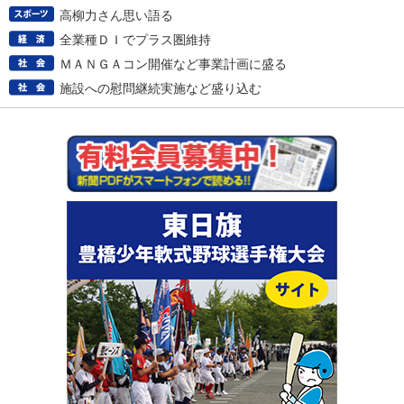
高柳力さん思い語る
全業種ＤＩでプラス圏維持
ＭＡＮＧＡコン開催など事業計画に盛る
施設への慰問継続実施など盛り込む