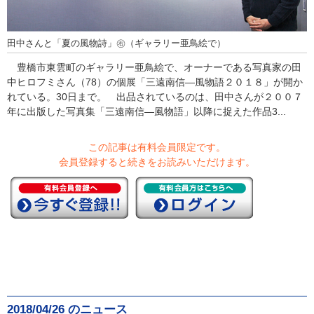
田中さんと「夏の風物詩」㊨（ギャラリー亜鳥絵で）
豊橋市東雲町のギャラリー亜鳥絵で、オーナーである写真家の田
中ヒロフミさん（78）の個展「三遠南信―風物語２０１８」が開か
れている。30日まで。 出品されているのは、田中さんが２００７
年に出版した写真集「三遠南信―風物語」以降に捉えた作品3...
この記事は有料会員限定です。
会員登録すると続きをお読みいただけます。
2018/04/26 のニュース