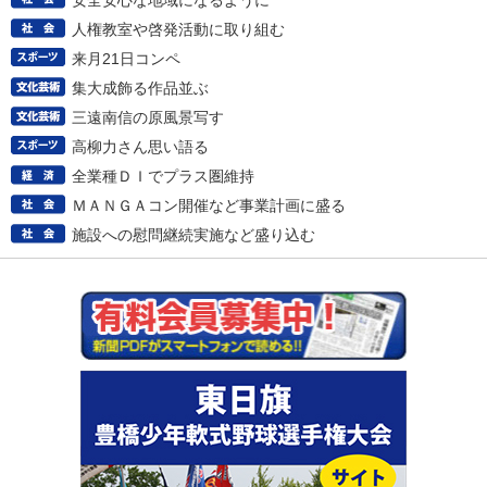
安全安心な地域になるように
人権教室や啓発活動に取り組む
来月21日コンペ
集大成飾る作品並ぶ
三遠南信の原風景写す
高柳力さん思い語る
全業種ＤＩでプラス圏維持
ＭＡＮＧＡコン開催など事業計画に盛る
施設への慰問継続実施など盛り込む