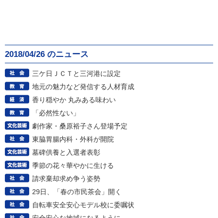
2018/04/26 のニュース
三ケ日ＪＣＴと三河港に設定
地元の魅力など発信する人材育成
香り穏やか 丸みある味わい
「必然性ない」
劇作家・桑原裕子さん登場予定
東脇胃腸内科・外科が開院
墓碑供養と入選者表彰
季節の花々華やかに生ける
請求棄却求め争う姿勢
29日、「春の市民茶会」開く
自転車安全安心モデル校に委嘱状