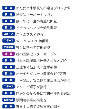
新たに２小学校で不適合ブロック塀
給食はマーボートウガン
数十年に一度の貴重な開花
イチョウハクジラ解剖調査
ストムプスＶ飾る
ＷＩＮ ＷＩＮ 初優勝
舞台に立って芸術表現
穂の國湊センターオープン
社員の職場環境改善方法など紹介
三遠ネオ新加入２選手参加
オーギヤグループ義援金100万円
一幸建設と安全協力施工店会が寄付
Ｖリーグ選手が指導
県医師会副会長に市川朝洋氏を選出
県関連事業の推進を
東日本大震災復興支援の調べ