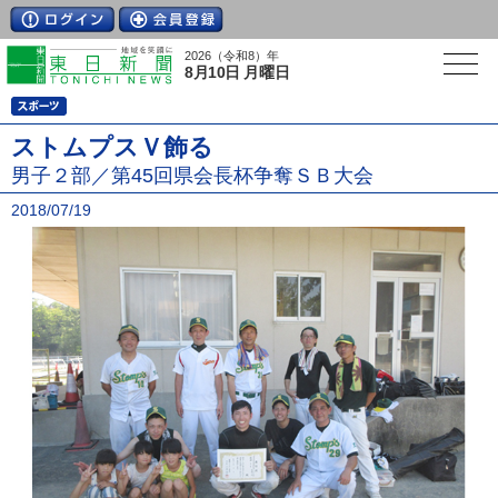
2026（令和8）年
8月10日 月曜日
ストムプスＶ飾る
男子２部／第45回県会長杯争奪ＳＢ大会
2018/07/19