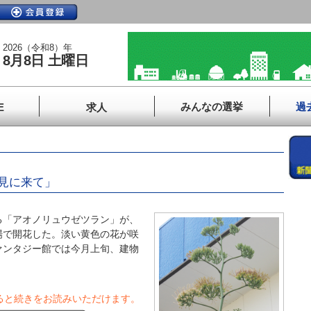
2026（令和8）年
8月8日 土曜日
みんなの選挙
過
E
求人
見に来て」
「アオノリュウゼツラン」が、
場で開花した。淡い黄色の花が咲
ァンタジー館では今月上旬、建物
ると続きをお読みいただけます。