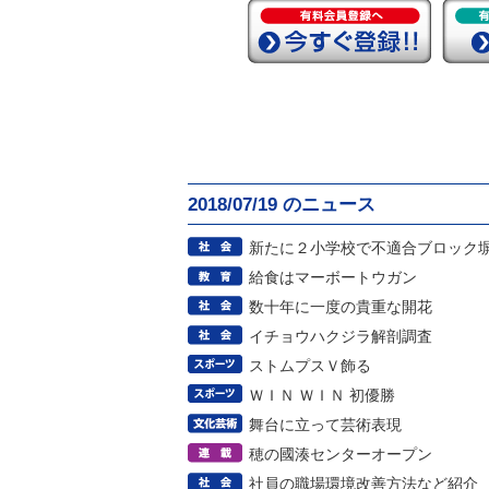
2018/07/19 のニュース
新たに２小学校で不適合ブロック
給食はマーボートウガン
数十年に一度の貴重な開花
イチョウハクジラ解剖調査
ストムプスＶ飾る
ＷＩＮ ＷＩＮ 初優勝
舞台に立って芸術表現
穂の國湊センターオープン
社員の職場環境改善方法など紹介