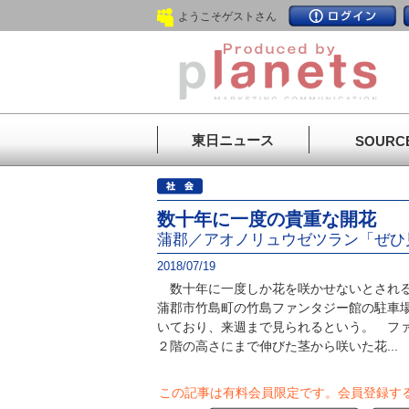
ようこそゲストさん
東日ニュース
SOURC
数十年に一度の貴重な開花
蒲郡／アオノリュウゼツラン「ぜひ
2018/07/19
数十年に一度しか花を咲かせないとされる
蒲郡市竹島町の竹島ファンタジー館の駐車
いており、来週まで見られるという。 フ
２階の高さにまで伸びた茎から咲いた花...
この記事は有料会員限定です。
会員登録す