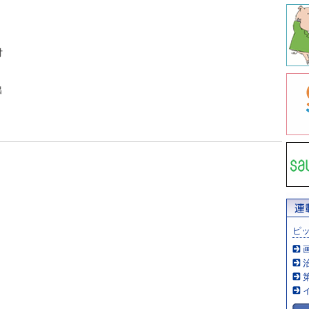
付
出
ピ