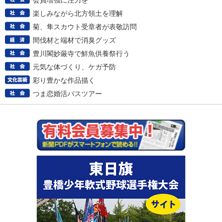
会員増強に注力を
楽しみながら北方領土を理解
菊、隼スカウト受章者が表敬訪問
間伐材と端材で消臭グッズ
豊川閣妙厳寺で鮮魚供養祭行う
元気な体づくり、ケガ予防
彩り豊かな作品描く
つま恋婚活バスツアー