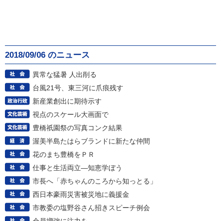
2018/09/06 のニュース
異常な猛暑 人出削る
台風21号、東三河に爪痕残す
新産業創出に期待示す
視点のスケール大画面で
豊橋祇園祭の写真コンク結果
渥美半島たはらブランドに新たな仲間
花のまち豊橋をＰＲ
仕事と生活両立―知恵学ぼう
市長へ「赤ちゃんのころから知っとる」
西日本豪雨災害被災地に義援金
市教委の塩野谷さん招きスピーチ例会