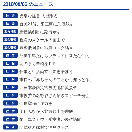
2018/09/06 のニュース
異常な猛暑 人出削る
台風21号、東三河に爪痕残す
新産業創出に期待示す
視点のスケール大画面で
豊橋祇園祭の写真コンク結果
渥美半島たはらブランドに新たな仲間
花のまち豊橋をＰＲ
仕事と生活両立―知恵学ぼう
市長へ「赤ちゃんのころから知っとる」
西日本豪雨災害被災地に義援金
市教委の塩野谷さん招きスピーチ例会
会員増強に注力を
楽しみながら北方領土を理解
菊、隼スカウト受章者が表敬訪問
間伐材と端材で消臭グッズ