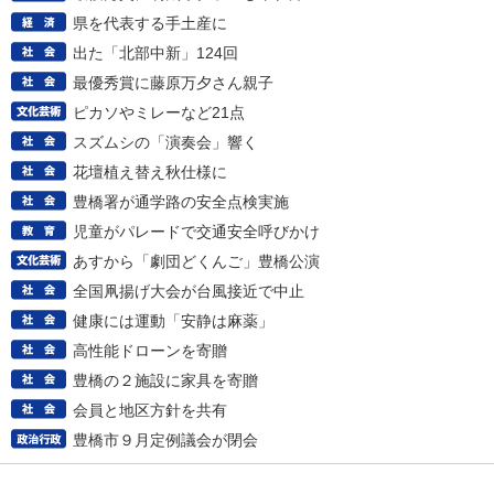
県を代表する手土産に
出た「北部中新」124回
最優秀賞に藤原万夕さん親子
ピカソやミレーなど21点
スズムシの「演奏会」響く
花壇植え替え秋仕様に
豊橋署が通学路の安全点検実施
児童がパレードで交通安全呼びかけ
あすから「劇団どくんご」豊橋公演
全国凧揚げ大会が台風接近で中止
健康には運動「安静は麻薬」
高性能ドローンを寄贈
豊橋の２施設に家具を寄贈
会員と地区方針を共有
豊橋市９月定例議会が閉会