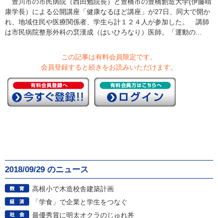
豊川市の市民病院（西田勉院長）と豊橋市の豊橋創造大学(伊藤晴
康学長）による公開講座「健康なるほど講座」が27日、同大で開か
れ、地域住民や医療関係者、学生ら計１２４人が参加した。 講師
は市民病院整形外科の裵漢成（はいひろなり）医師。「運動の...
この記事は有料会員限定です。
会員登録すると続きをお読みいただけます。
2018/09/29 のニュース
高根小で木造校舎建築計画
「学食」で企業と学生をつなぐ
最優秀賞に明太オクラのじゅれ丼