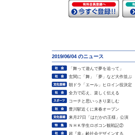
2019/06/04 のニュース
「舞って遊んで夢を追って」
玄関に「舞」「夢」など大作並ぶ
朝ドラ「エール」ヒロイン役決定
全力で応え、楽しく伝える
コーチと思いっきり楽しむ
豊川駅近くに来春オープン
来月27日「はだかの王様」公演
ＮＨＫ学生ロボコン観戦記②
超『幸』齢社会デザインする