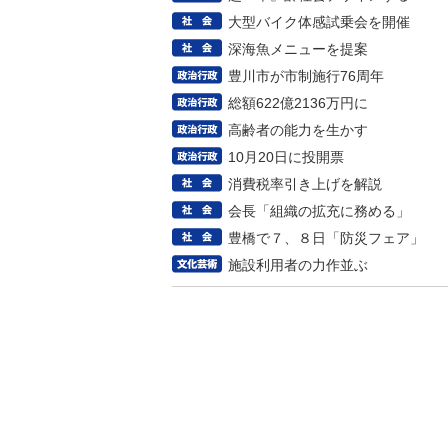
大型バイク体感試乗会を開催
深海魚メニューを提案
豊川市が市制施行76周年
総額622億2136万円に
高齢者の能力を生かす
10月20日に投開票
消費税率引き上げを解説
会長「組織の拡充に務める」
豊橋で７、８日「防災フェア」
施設利用者の力作並ぶ