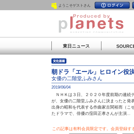
ようこそゲストさん
東日ニュース
SOURC
朝ドラ「エール」ヒロイン役
女優の二階堂ふみさん
2019/06/04
ＮＨＫは３日、２０２０年度前期の連続テ
が、女優の二階堂ふみさんに決まったと発
出身の昭和を代表する作曲家古関裕而（こ
たドラマで、俳優の窪田正孝さんが主演...
この記事は有料会員限定です。
会員登録す