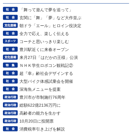
「舞って遊んで夢を追って」
玄関に「舞」「夢」など大作並ぶ
朝ドラ「エール」ヒロイン役決定
全力で応え、楽しく伝える
コーチと思いっきり楽しむ
豊川駅近くに来春オープン
来月27日「はだかの王様」公演
ＮＨＫ学生ロボコン観戦記②
超『幸』齢社会デザインする
大型バイク体感試乗会を開催
深海魚メニューを提案
豊川市が市制施行76周年
総額622億2136万円に
高齢者の能力を生かす
10月20日に投開票
消費税率引き上げを解説