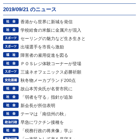
2019/09/21 のニュース
香港から世界に新城を発信
学校給食の米飯に金属片が混入
セーリングの魅力など生き生きと
出場選手を市長ら激励
障害者の雇用促進を図る
ＰＯＳレジ体験コーナーが登場
三遠ネオフェニックス必勝祈願
秋冬物メーカブランド200点
故山本芳央氏が名誉市民に
「弱者を守る」指針が追加
新会長が所信表明
テーマは「南信州の秋」
早急にワクチン接種を
「税務行政の将来像」学ぶ