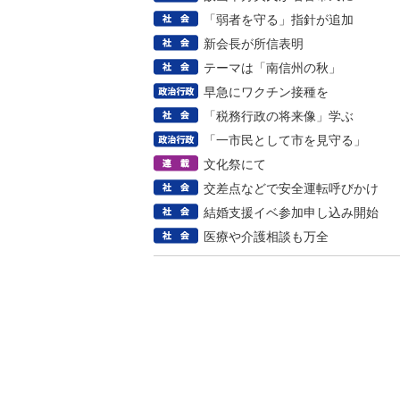
「弱者を守る」指針が追加
新会長が所信表明
テーマは「南信州の秋」
早急にワクチン接種を
「税務行政の将来像」学ぶ
「一市民として市を見守る」
文化祭にて
交差点などで安全運転呼びかけ
結婚支援イベ参加申し込み開始
医療や介護相談も万全