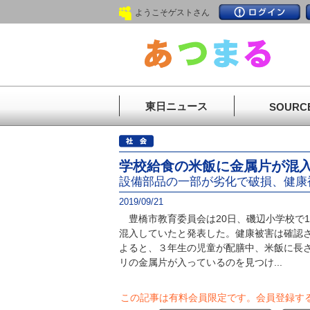
ようこそゲストさん
東日ニュース
SOURC
学校給食の米飯に金属片が混
設備部品の一部が劣化で破損、健康
2019/09/21
豊橋市教育委員会は20日、磯辺小学校で1
混入していたと発表した。健康被害は確認
よると、３年生の児童が配膳中、米飯に長
リの金属片が入っているのを見つけ...
この記事は有料会員限定です。
会員登録す