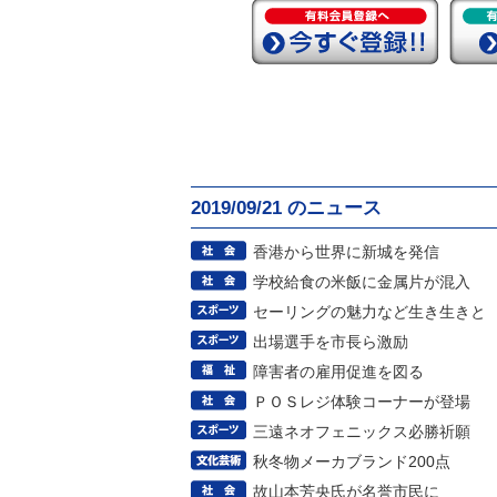
2019/09/21 のニュース
香港から世界に新城を発信
学校給食の米飯に金属片が混入
セーリングの魅力など生き生きと
出場選手を市長ら激励
障害者の雇用促進を図る
ＰＯＳレジ体験コーナーが登場
三遠ネオフェニックス必勝祈願
秋冬物メーカブランド200点
故山本芳央氏が名誉市民に