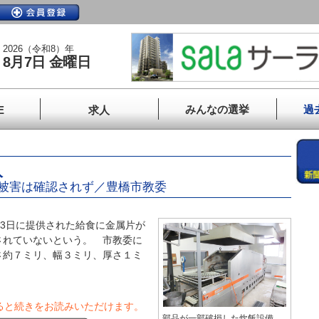
2026（令和8）年
8月7日 金曜日
みんなの選挙
過
E
求人
入
被害は確認されず／豊橋市教委
3日に提供された給食に金属片が
されていないという。 市教委に
さ約７ミリ、幅３ミリ、厚さ１ミ
ると続きをお読みいただけます。
部品が一部破損した炊飯設備