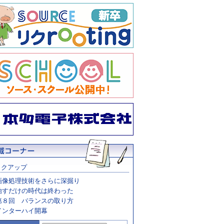
ックアップ
画像処理技術をさらに深掘り
治すだけの時代は終わった
第８回 バランスの取り方
インターハイ開幕