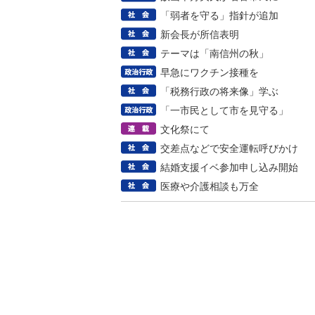
「弱者を守る」指針が追加
新会長が所信表明
テーマは「南信州の秋」
早急にワクチン接種を
「税務行政の将来像」学ぶ
「一市民として市を見守る」
文化祭にて
交差点などで安全運転呼びかけ
結婚支援イベ参加申し込み開始
医療や介護相談も万全