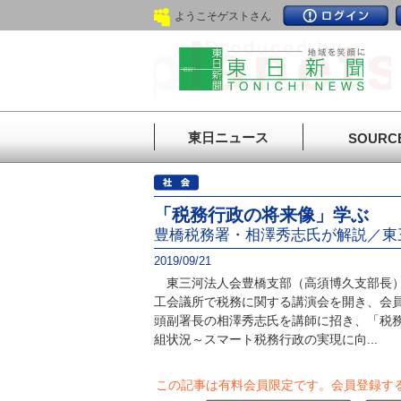
ようこそゲストさん
東日ニュース
SOURC
「税務行政の将来像」学ぶ
豊橋税務署・相澤秀志氏が解説／東
2019/09/21
東三河法人会豊橋支部（高須博久支部長）
工会議所で税務に関する講演会を開き、会
頭副署長の相澤秀志氏を講師に招き、「税
組状況～スマート税務行政の実現に向...
この記事は有料会員限定です。
会員登録す