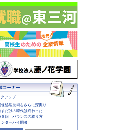
ックアップ
画像処理技術をさらに深掘り
治すだけの時代は終わった
第８回 バランスの取り方
インターハイ開幕