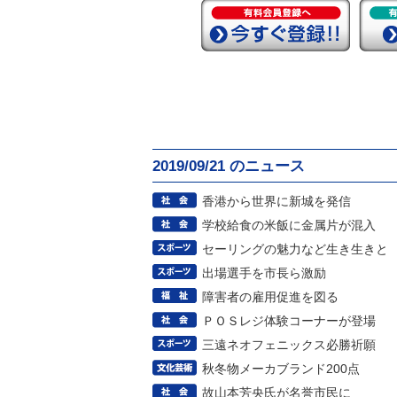
2019/09/21 のニュース
香港から世界に新城を発信
学校給食の米飯に金属片が混入
セーリングの魅力など生き生きと
出場選手を市長ら激励
障害者の雇用促進を図る
ＰＯＳレジ体験コーナーが登場
三遠ネオフェニックス必勝祈願
秋冬物メーカブランド200点
故山本芳央氏が名誉市民に