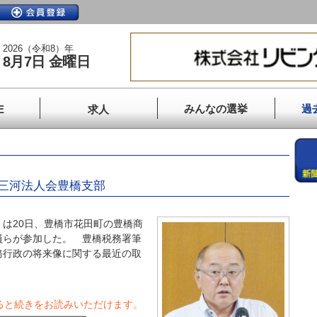
2026（令和8）年
8月7日 金曜日
みんなの選挙
過
E
求人
三河法人会豊橋支部
は20日、豊橋市花田町の豊橋商
員らが参加した。 豊橋税務署筆
務行政の将来像に関する最近の取
ると続きをお読みいただけます。