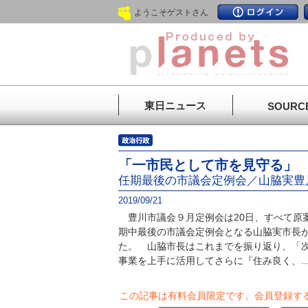
ようこそゲストさん
東日ニュース
SOURC
「一市民として市を見守る」
任期最後の市議会定例会／山脇実豊
2019/09/21
豊川市議会９月定例会は20日、すべて原
期中最後の市議会定例会となる山脇実市長
た。 山脇市長はこれまでを振り返り、「
事業を上手に活用してさらに『住み良く、..
この記事は有料会員限定です。
会員登録す