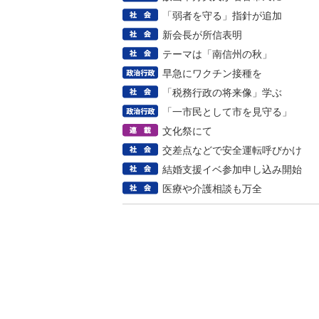
「弱者を守る」指針が追加
新会長が所信表明
テーマは「南信州の秋」
早急にワクチン接種を
「税務行政の将来像」学ぶ
「一市民として市を見守る」
文化祭にて
交差点などで安全運転呼びかけ
結婚支援イベ参加申し込み開始
医療や介護相談も万全