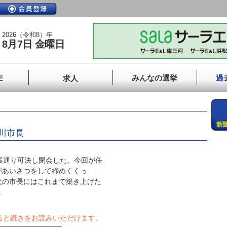
2026（令和8）年
8月7日 金曜日
みんなの選挙
過
E
求人
川市長
案通り可決し閉会した。今回が任
があいさつをして締めくくっ
次の市長にはこれまで築き上げた
.
ると続きをお読みいただけます。