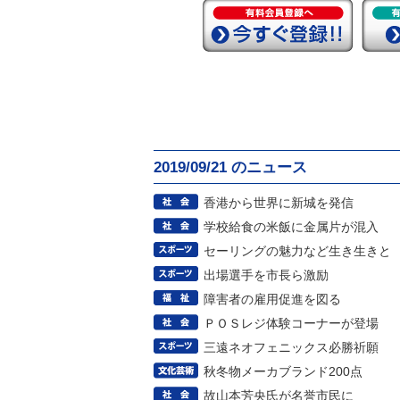
2019/09/21 のニュース
香港から世界に新城を発信
学校給食の米飯に金属片が混入
セーリングの魅力など生き生きと
出場選手を市長ら激励
障害者の雇用促進を図る
ＰＯＳレジ体験コーナーが登場
三遠ネオフェニックス必勝祈願
秋冬物メーカブランド200点
故山本芳央氏が名誉市民に