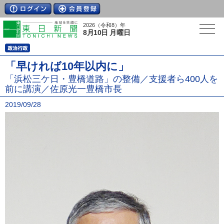
2026（令和8）年
8月10日 月曜日
「早ければ10年以内に」
「浜松三ケ日・豊橋道路」の整備／支援者ら400人を
前に講演／佐原光一豊橋市長
2019/09/28