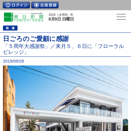
2026（令和8）年
8月9日 日曜日
日ごろのご愛顧に感謝
「５周年大感謝祭」／来月５、６日に「フローラル
ビレッジ」
2019/09/28