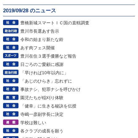
2019/09/28 のニュース
豊橋新城スマートＩＣ国の直轄調査
豊川市長選あす告示
令和の始まり新たな鈴
あす肉フェス開催
豊川在住３選手優勝など報告
日ごろのご愛顧に感謝
「早ければ10年以内に」
「あじのひらき」忘れずに
事故ナシ、犯罪ナシを呼びかけ
園児たちが稲刈り体験
「健幸」に生きる秘訣を伝授
寺嶋一彦副学長に決定
学校は難しい
各クラブの成長を願う