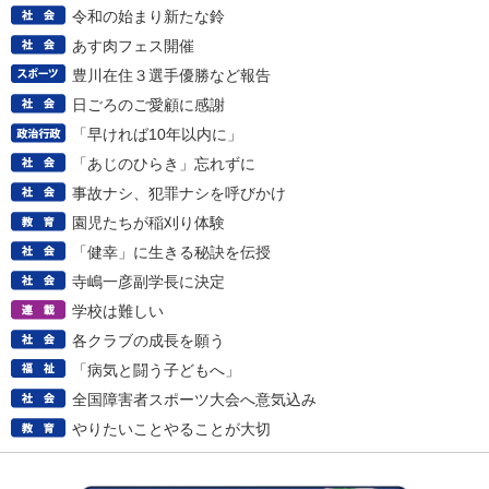
令和の始まり新たな鈴
あす肉フェス開催
豊川在住３選手優勝など報告
日ごろのご愛顧に感謝
「早ければ10年以内に」
「あじのひらき」忘れずに
事故ナシ、犯罪ナシを呼びかけ
園児たちが稲刈り体験
「健幸」に生きる秘訣を伝授
寺嶋一彦副学長に決定
学校は難しい
各クラブの成長を願う
「病気と闘う子どもへ」
全国障害者スポーツ大会へ意気込み
やりたいことやることが大切