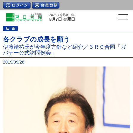
2026（令和8）年
8月7日 金曜日
各クラブの成長を願う
伊藤靖祐氏が今年度方針など紹介／３ＲＣ合同「ガ
バナー公式訪問例会」
2019/09/28