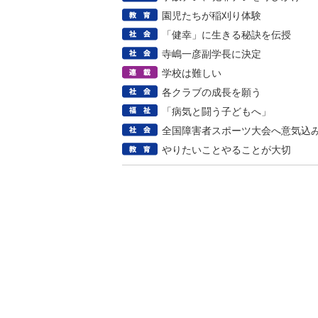
園児たちが稲刈り体験
「健幸」に生きる秘訣を伝授
寺嶋一彦副学長に決定
学校は難しい
各クラブの成長を願う
「病気と闘う子どもへ」
全国障害者スポーツ大会へ意気込
やりたいことやることが大切