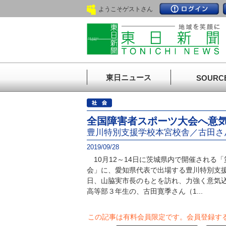
ようこそゲストさん
東日ニュース
SOURC
全国障害者スポーツ大会へ意
豊川特別支援学校本宮校舎／古田さ
2019/09/28
10月12～14日に茨城県内で開催される「
会」に、愛知県代表で出場する豊川特別支援
日、山脇実市長のもとを訪れ、力強く意気
高等部３年生の、古田寛季さん（1...
この記事は有料会員限定です。
会員登録す