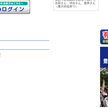
古田さん、河合さん、坂井さん
（豊川市役所で）
査