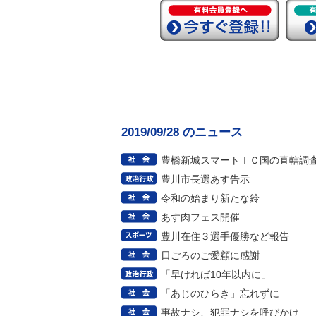
2019/09/28 のニュース
豊橋新城スマートＩＣ国の直轄調
豊川市長選あす告示
令和の始まり新たな鈴
あす肉フェス開催
豊川在住３選手優勝など報告
日ごろのご愛顧に感謝
「早ければ10年以内に」
「あじのひらき」忘れずに
事故ナシ、犯罪ナシを呼びかけ