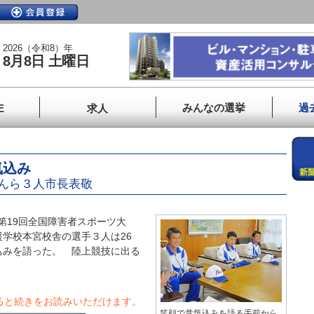
2026（令和8）年
8月8日 土曜日
みんなの選挙
過
E
求人
気込み
んら３人市長表敬
第19回全国障害者スポーツ大
学校本宮校舎の選手３人は26
込みを語った。 陸上競技に出る
ると続きをお読みいただけます。
笑顔で意気込みを語る手前から