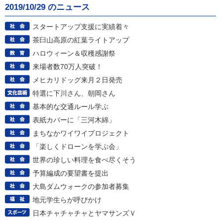
2019/10/29 のニュース
スタートアップ支援に実績着々
茶臼山高原の紅葉ライトアップ
ハロウィーン＆収穫感謝祭
来場者数70万人突破！
メヒカリドッグ来月２日発売
特選に下川さん、朝岡さん
基本的な交通ルール学ぶ
表紙カバーに「三河木綿」
まちなかワイワイプロジェクト
「楽しくドローンを学ぶ会」
世界の珍しい料理を食べ尽くそう
予算編成の要望書を提出
大島ダムウォークの参加者募集
地元学生らが呼びかけ
日本チャチャチャとヤマサンズＶ