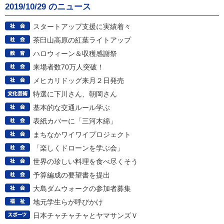
2019/10/29 のニュース
スタートアップ支援に実績着々
茶臼山高原の紅葉ライトアップ
ハロウィーン＆収穫感謝祭
来場者数70万人突破！
メヒカリドッグ来月２日発売
特選に下川さん、朝岡さん
基本的な交通ルール学ぶ
表紙カバーに「三河木綿」
まちなかワイワイプロジェクト
「楽しくドローンを学ぶ会」
世界の珍しい料理を食べ尽くそう
予算編成の要望書を提出
大島ダムウォークの参加者募集
地元学生らが呼びかけ
日本チャチャチャとヤマサンズＶ