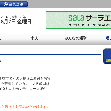
2026（令和8）年
8月7日 金曜日
みんなの選挙
過
E
求人
集
新城市名号の大島ダム周辺を散策
者を募集している。 ＪＲ飯田線
10キロを歩く最長コースほか、
ると続きをお読みいただけます。