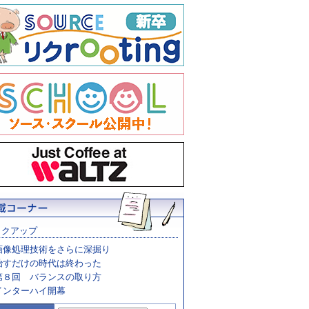
ックアップ
画像処理技術をさらに深掘り
治すだけの時代は終わった
第８回 バランスの取り方
インターハイ開幕