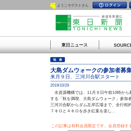
ようこそゲストさん
東日ニュース
SOURC
大島ダムウォークの参加者募
来月９日、三河川合駅スタート
2019/10/29
水資源機構では、11月９日午前10時から
する「秋を満喫、大島ダムウォーク」参加
三河川合駅からダム左岸広場まで、全行程約
７キロと４キロを歩き紅葉を楽し...
この記事は有料会員限定です。
会員登録す