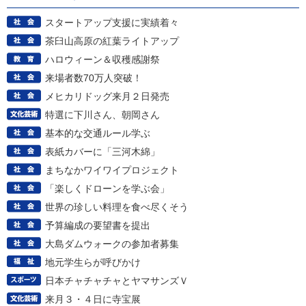
スタートアップ支援に実績着々
茶臼山高原の紅葉ライトアップ
ハロウィーン＆収穫感謝祭
来場者数70万人突破！
メヒカリドッグ来月２日発売
特選に下川さん、朝岡さん
基本的な交通ルール学ぶ
表紙カバーに「三河木綿」
まちなかワイワイプロジェクト
「楽しくドローンを学ぶ会」
世界の珍しい料理を食べ尽くそう
予算編成の要望書を提出
大島ダムウォークの参加者募集
地元学生らが呼びかけ
日本チャチャチャとヤマサンズＶ
来月３・４日に寺宝展