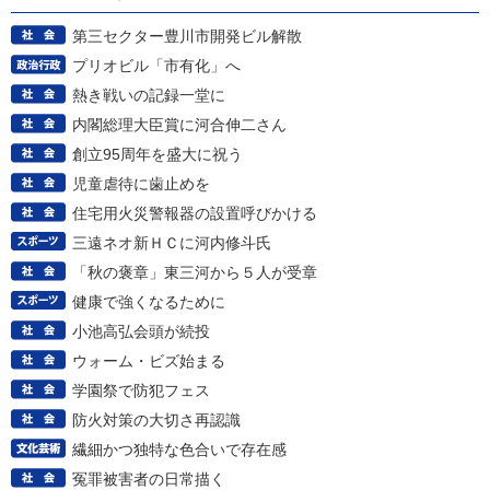
第三セクター豊川市開発ビル解散
プリオビル「市有化」へ
熱き戦いの記録一堂に
内閣総理大臣賞に河合伸二さん
創立95周年を盛大に祝う
児童虐待に歯止めを
住宅用火災警報器の設置呼びかける
三遠ネオ新ＨＣに河内修斗氏
「秋の褒章」東三河から５人が受章
健康で強くなるために
小池高弘会頭が続投
ウォーム・ビズ始まる
学園祭で防犯フェス
防火対策の大切さ再認識
繊細かつ独特な色合いで存在感
冤罪被害者の日常描く