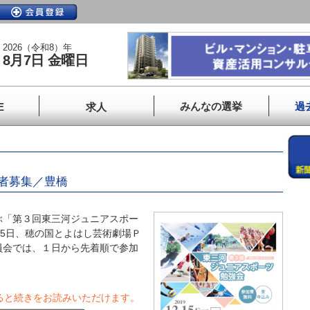
2026（令和8）年
8月7日 金曜日
みんなの選挙
過
E
求人
者募集／豊橋
「第３回東三河ジュニアスポー
15日、穂の国とよはし芸術劇場Ｐ
員会では、１日から先着順で参加
ると続きをお読みいただけます。