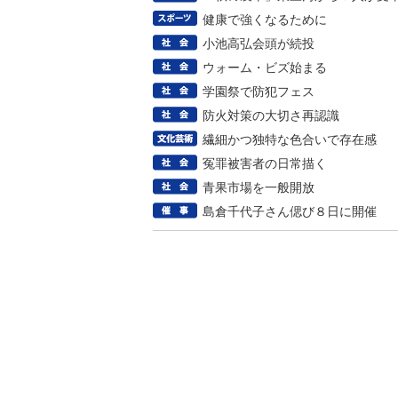
健康で強くなるために
小池高弘会頭が続投
ウォーム・ビズ始まる
学園祭で防犯フェス
防火対策の大切さ再認識
繊細かつ独特な色合いで存在感
冤罪被害者の日常描く
青果市場を一般開放
島倉千代子さん偲び８日に開催