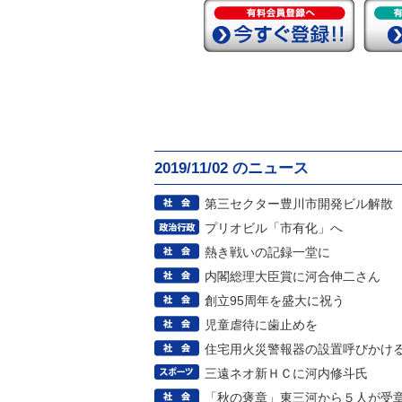
2019/11/02 のニュース
第三セクター豊川市開発ビル解散
プリオビル「市有化」へ
熱き戦いの記録一堂に
内閣総理大臣賞に河合伸二さん
創立95周年を盛大に祝う
児童虐待に歯止めを
住宅用火災警報器の設置呼びかけ
三遠ネオ新ＨＣに河内修斗氏
「秋の褒章」東三河から５人が受