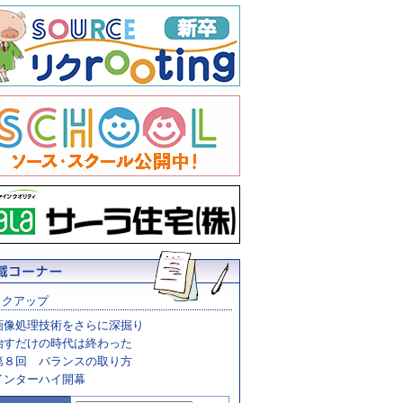
ックアップ
画像処理技術をさらに深掘り
治すだけの時代は終わった
第８回 バランスの取り方
インターハイ開幕