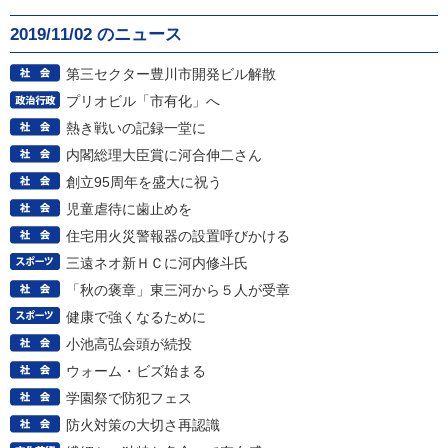
2019/11/02 のニュース
第三セクター豊川市開発ビル解散
プリオビル「市有化」へ
熱き戦いの記録一堂に
内閣総理大臣賞に河合伸二さん
創立95周年を盛大に祝う
児童虐待に歯止めを
住宅用火災警報器の設置呼びかける
三遠ネオ新ＨＣに河内修斗氏
「秋の褒章」東三河から５人が受章
健康で強くなるために
小池高弘会頭が続投
ウォーム・ビズ始まる
学園祭で防犯フェス
防火対策の大切さ再認識