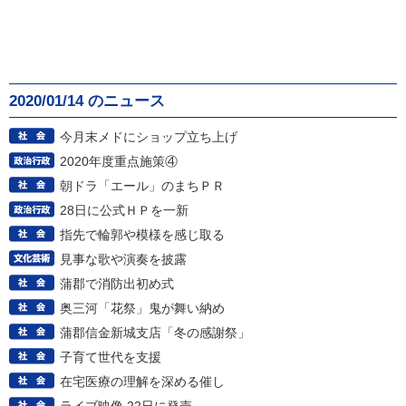
2020/01/14 のニュース
今月末メドにショップ立ち上げ
2020年度重点施策④
朝ドラ「エール」のまちＰＲ
28日に公式ＨＰを一新
指先で輪郭や模様を感じ取る
見事な歌や演奏を披露
蒲郡で消防出初め式
奥三河「花祭」鬼が舞い納め
蒲郡信金新城支店「冬の感謝祭」
子育て世代を支援
在宅医療の理解を深める催し