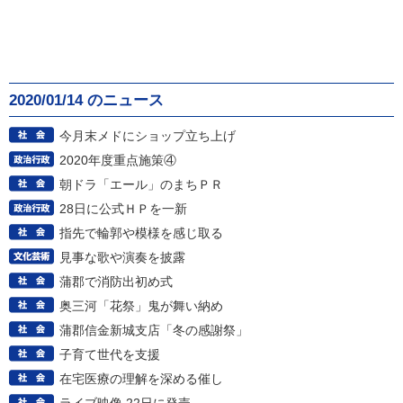
2020/01/14 のニュース
今月末メドにショップ立ち上げ
2020年度重点施策④
朝ドラ「エール」のまちＰＲ
28日に公式ＨＰを一新
指先で輪郭や模様を感じ取る
見事な歌や演奏を披露
蒲郡で消防出初め式
奥三河「花祭」鬼が舞い納め
蒲郡信金新城支店「冬の感謝祭」
子育て世代を支援
在宅医療の理解を深める催し