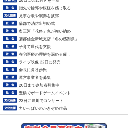
28日に公式ＨＰを一新
指先で輪郭や模様を感じ取る
見事な歌や演奏を披露
蒲郡で消防出初め式
奥三河「花祭」鬼が舞い納め
蒲郡信金新城支店「冬の感謝祭」
子育て世代を支援
在宅医療の理解を深める催し
ライブ映像 22日に発売
会長に角谷歩氏
運営事業者を募集
20日まで参加者募集中
豊橋でボードゲームイベント
23日に豊川でコンサート
力いっぱいのかきぞめ作品